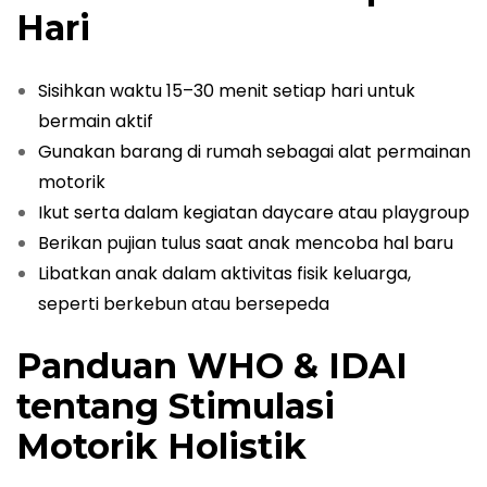
Hari
Sisihkan waktu 15–30 menit setiap hari untuk
bermain aktif
Gunakan barang di rumah sebagai alat permainan
motorik
Ikut serta dalam kegiatan daycare atau playgroup
Berikan pujian tulus saat anak mencoba hal baru
Libatkan anak dalam aktivitas fisik keluarga,
seperti berkebun atau bersepeda
Panduan WHO & IDAI
tentang Stimulasi
Motorik Holistik