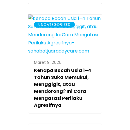
UNCATEGORIZED
Maret 9, 2026
Kenapa Bocah Usia 1–4
Tahun Suka Memukul,
Menggigit, atau
Mendorong? Ini Cara
Mengatasi Perilaku
Agresifnya