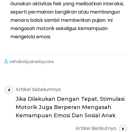
Gunakan aktivitas fisik yang melibatkan interaksi,
seperti permainan bergiliran atau membangun
menara balok sambil memberikan pujian. Ini
mengasah motorik sekaligus kemampuan
mengelola emosi.
sahabatjuaradaycare
Artikel Sebelumnya
Jika Dilakukan Dengan Tepat, Stimulasi
Motorik Juga Berperan Mengasah
Kemampuan Emosi Dan Sosial Anak
Artikel Berikutnya