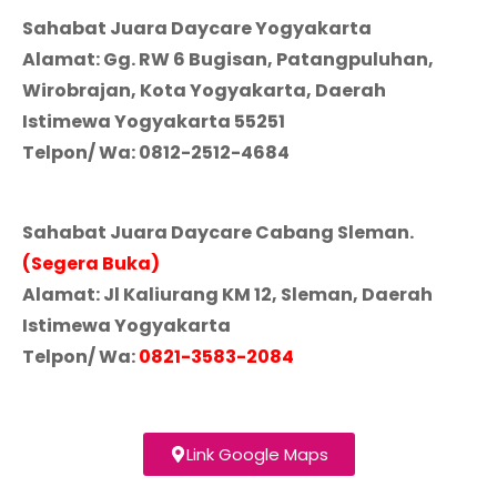
Sahabat Juara Daycare Yogyakarta
Alamat: Gg. RW 6 Bugisan, Patangpuluhan,
Wirobrajan, Kota Yogyakarta, Daerah
Istimewa Yogyakarta 55251
Telpon/ Wa: 0812-2512-4684
Sahabat Juara Daycare Cabang Sleman.
(Segera Buka)
Alamat: Jl Kaliurang KM 12, Sleman, Daerah
Istimewa Yogyakarta
Telpon/ Wa:
0821-3583-2084
Link Google Maps