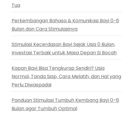
Tua
Perkembangan Bahasa & Komunikasi Bayi 0-6
Bulan dan Cara Stimulasinya
Stimulasi Kecerdasan Bayi Sejak Usia 0 Bulan,
Investasi Terbaik untuk Masa Depan Si Bocah
Kapan Bayi Bisa Tengkurap Sendiri? Usia
Normal, Tanda Siap, Cara Melatih, dan Hal yang
Perlu Diwaspadai
Panduan Stimulasi Tumbuh Kembang Bayi 0–6
Bulan agar Tumbuh Optimal