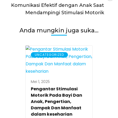
Komunikasi Efektif dengan Anak Saat
Mendampingi Stimulasi Motorik
Anda mungkin juga suka...
UNCATEGORIZED
Mei 1, 2025
Pengantar Stimulasi
Motorik Pada Bayi Dan
Anak, Pengertian,
Dampak Dan Manfaat
dalam keseharian